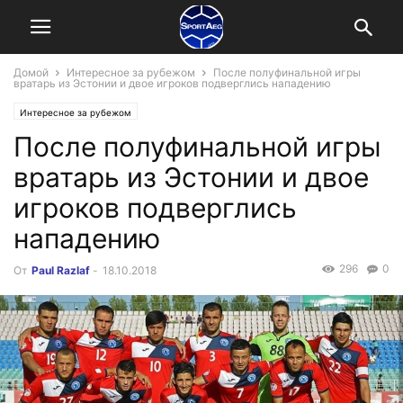
Домой
Интересное за рубежом
После полуфинальной игры
вратарь из Эстонии и двое игроков подверглись нападению
Интересное за рубежом
После полуфинальной игры
вратарь из Эстонии и двое
игроков подверглись
нападению
296
0
От
Paul Razlaf
-
18.10.2018