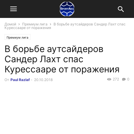
Домой
Премиум лига
В борьбе аутсайдеров Сандер Лахт спас
Курессааре от поражения
Премиум лига
В борьбе аутсайдеров
Сандер Лахт спас
Курессааре от поражения
272
0
От
Paul Razlaf
-
20.10.2018