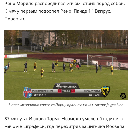
Рене Мерило распорядился мячом ,отбив перед собой.
К мячу первым подоспел Рено. Пайде 1:1 Вапрус.
Перерыв.
Через мгновенье гости из Пярну сравняют счёт. Автор: jalgpall.ee
87 минута: И снова Тармо Неэмело умело обходится с
мячом в штрафнрй, где перехитрив защитника Йоозепа