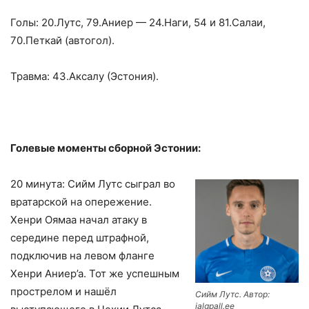
Голы: 20.Лутс, 79.Аниер — 24.Наги, 54 и 81.Салаи,
70.Петкай (автогол).
Травма: 43.Аксалу (Эстония).
Голевые моменты сборной Эстонии:
20 минута: Сийм Лутс сыграл во
вратарской на опережение.
Хенри Оямаа начал атаку в
середине перед штрафной,
подключив на левом фланге
Хенри Аниер’а. Тот же успешным
прострелом и нашёл
Сийм Лутс. Автор:
jalgpall.ee