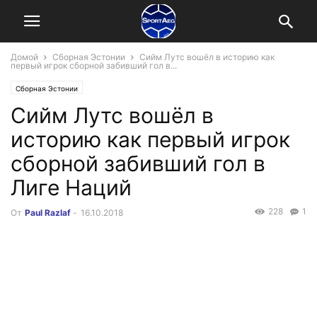
Домой
Сборная Эстонии
Сийм Лутс вошёл в историю как
первый игрок сборной забивший гол в...
Сборная Эстонии
Сийм Лутс вошёл в
историю как первый игрок
сборной забивший гол в
Лиге Наций
228
1
От
Paul Razlaf
-
16.10.2018