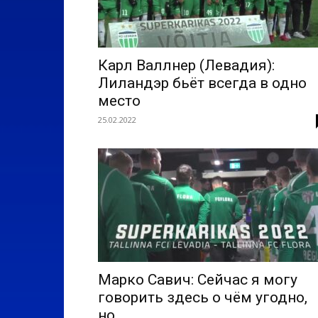
Карл Валлнер (Левадия):
Лиландэр бьёт всегда в одно
место
25.02.2022
Марко Савич: Сейчас я могу
говорить здесь о чём угодно,
но...