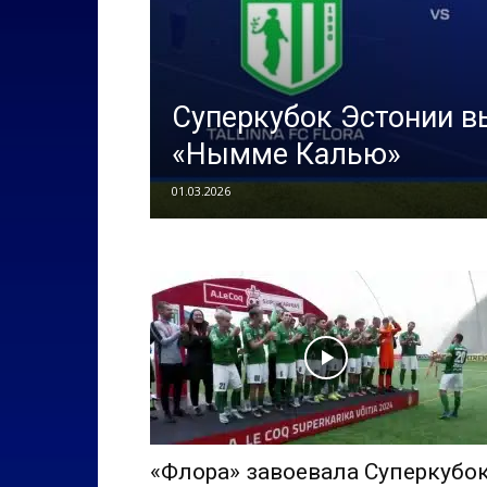
Суперкубок Эстонии в
«Нымме Калью»
01.03.2026
«Флора» завоевала Суперкубо