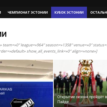
И
ЧЕМПИОНАТ ЭСТОНИИ
КУБОК ЭСТОНИИ
ОСТАЛЬН
ИИ
=»» team=»0″ league=»964″ season=»1358″ venue=»0″ status=
der=»default» show_all_events_link=»0″ align=»none»]
Открытие сезона пройдёт 
Пайде