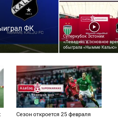
ыиграл ФК
Суперкубок Эстонии:
«Левадия» в основное вре
обыграла «Нымме Калью»
к
Сезон откроется 25 февраля