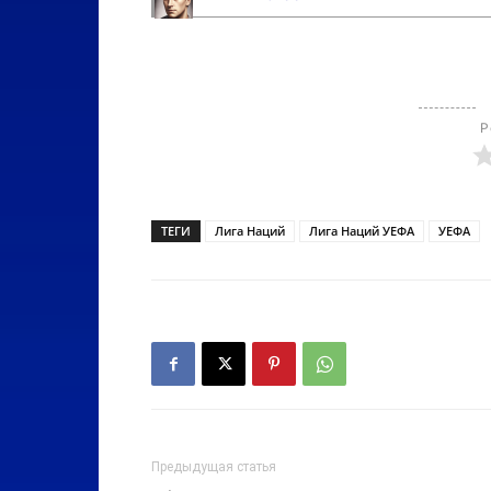
Р
ТЕГИ
Лига Наций
Лига Наций УЕФА
УЕФА
Предыдущая статья