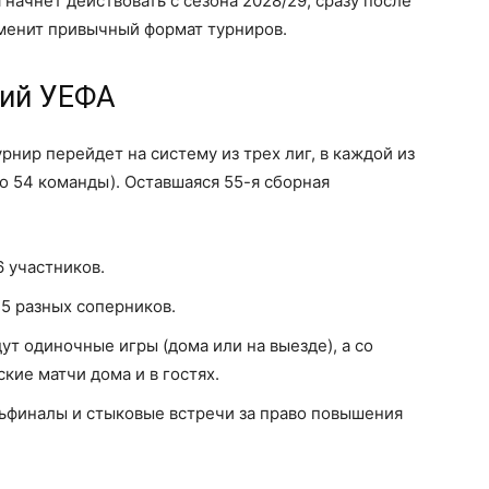
начнет действовать с сезона 2028/29, сразу после
зменит привычный формат турниров.
ций УЕФА
нир перейдет на систему из трех лиг, в каждой из
го 54 команды). Оставшаяся 55-я сборная
6 участников.
 5 разных соперников.
ут одиночные игры (дома или на выезде), а со
кие матчи дома и в гостях.
ьфиналы и стыковые встречи за право повышения