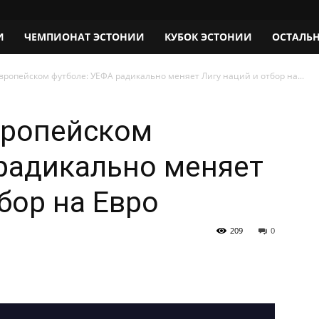
И
ЧЕМПИОНАТ ЭСТОНИИ
КУБОК ЭСТОНИИ
ОСТАЛЬ
вропейском футболе: УЕФА радикально меняет Лигу наций и отбор на...
вропейском
радикально меняет
бор на Евро
209
0