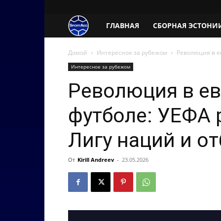
SportAeg.EE
ГЛАВНАЯ
СБОРНАЯ ЭСТОНИ
Домой
Интересное за рубежом
Революция в е
Интересное за рубежом
Революция в е
футболе: УЕФА 
Лигу наций и от
От
Kirill Andreev
-
23.05.2026