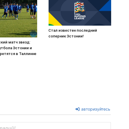
Стал известен последний
соперник Эстонии!
кий матч звезд:
утбола Эстонии и
ретятся в Таллинне
авторизуйтесь