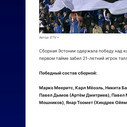
Автор: ETV +
Сборная Эстонии одержала победу над ко
первом тайме забил 21-летний игрок тал
Победный состав сборной:
Марко Мееритс, Карл Мёоэль, Никита Ба
Павел Дымов (Артём Дмитриев), Павел 
Мошников), Янар Тоомет (Хиндрек Ойяма