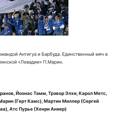
мандой Антигуа и Барбуда. Единственный мяч в
линской «Левадии» П.Марин.
ранов, Йоонас Тамм, Трэвор Элхи, Карол Метс,
Марин (Герт Камс), Мартин Миллер (Сергей
а), Атс Пурье (Хенри Аниер)