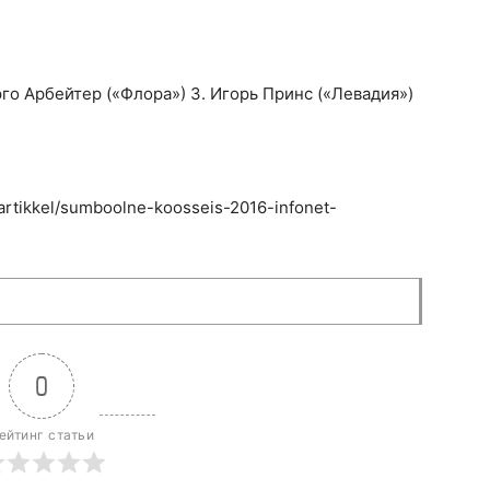
го Арбейтер («Флора») 3. Игорь Принс («Левадия»)
artikkel/sumboolne-koosseis-2016-infonet-
0
ейтинг статьи