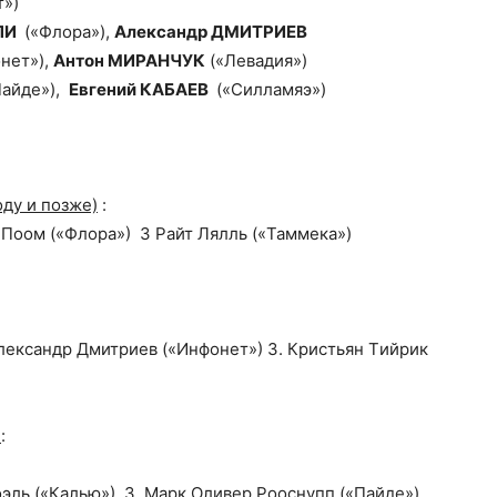
»)
ЛИ
(«Флора»),
Александр ДМИТРИЕВ
нет»),
Антон MИРАНЧУК
(«Левадия»)
Пайде»),
Евгений
КАБАЕВ
(«Силламяэ»)
оду и позже)
:
 Поом («Флора») 3 Райт Лялль («Taммeкa»)
лександр Дмитриев («Инфонет») 3. Кристьян Tийрик
е
:
оэль («Калью») 3. Mарк Oливер Рооснупп («Пайде»)