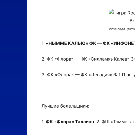
Игра года, фот
1.
«НЫММЕ КАЛЬЮ» ФК — ФК «ИНФОНЕТ»
2. ФК «Флора» — ФК «Силламяэ Калев» 3: 
3. ФК «Флора» — ФК «Левадия» 6: 1 (1 авг
Лучшие болельщики
:
1.
ФК
«
Флора» Таллинн
2. ФШ «Taммекa»