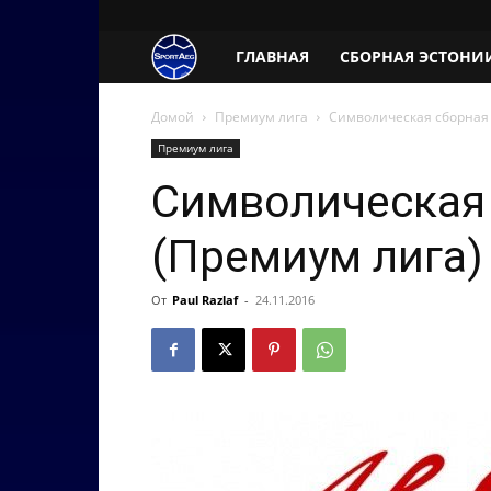
SportAeg.EE
ГЛАВНАЯ
СБОРНАЯ ЭСТОНИ
Домой
Премиум лига
Символическая сборная 
Премиум лига
Символическая 
(Премиум лига)
От
Paul Razlaf
-
24.11.2016