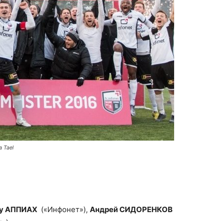
a Tael
у АППИАХ
(«Инфонет»),
Андрей СИДОРЕНКОВ