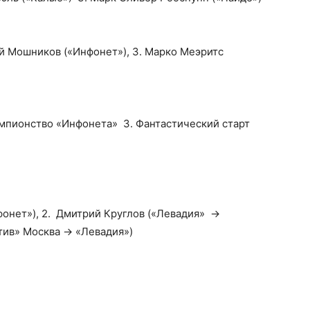
ей Мошников («Инфонет»), 3. Марко Меэритс
емпионство «Инфонета» 3. Фантастический старт
фонет»), 2. Дмитрий Круглов («Левадия» ->
тив» Москва -> «Левадия»)