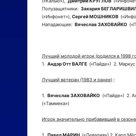
(«Калью»),
Дмитрий КРУГЛОВ
(«Инфонет
Полузащитники:
Закария БЕГЛАРИШВИ
(«Инфонет»),
Сергей МОШНИКОВ
(«Инфо
Нападающие:
Вячеслав ЗАХОВАЙКО
(«
Лучший молодой игрок (родился в 1998 г
1.
Андэр Отт ВАЛГЕ
(«Пайде») 2. Маркус
Лучший ветеран (1983 и ранее
)
:
1.
Вячеслав ЗАХОВАЙКО
(«Пайде») 2. А
(«Taммекa»)
Игрок значительно прибавивший в сезон
1.
Павел МАРИН
(«Левадия») 2. Карл Мё