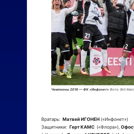
Чемпионы 2016 — ФК «Инфонет»
Фото: Brit Mari
Вратарь:
Матвей ИГОНЕН
(«Инфонет»)
Защитники:
Герт КАМС
(«Флора»),
Офос