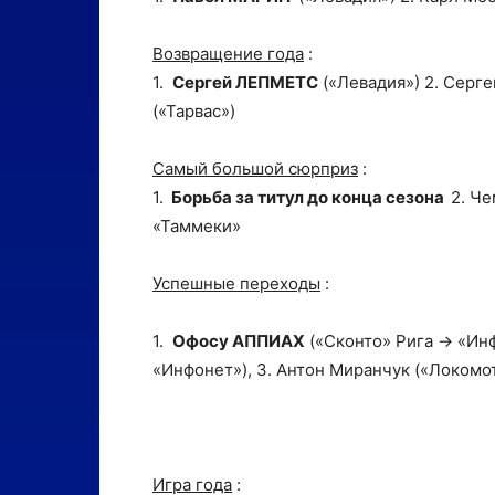
Возвращение года
:
1.
Сергей ЛЕПМЕТС
(«Левадия») 2. Серг
(«Тарвас»)
Самый большой сюрприз
:
1.
Борьба за
титул до конца сезона
2. Ч
«Таммеки»
Успешные переходы
:
1.
Офосу АППИАХ
(«Сконто» Рига -> «Ин
«Инфонет»), 3. Антон Mиранчук («Локомо
Игра года
: