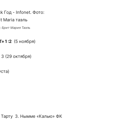
о: Брит Мария Таэль
 1 :2
(5 ноября)
3 (29 октября)
уста)
 Тарту 3. Нымме «Калью» ФК