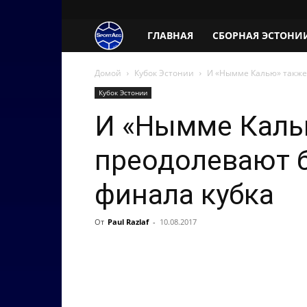
SportAeg.EE
ГЛАВНАЯ
СБОРНАЯ ЭСТОНИ
Домой
Кубок Эстонии
И «Нымме Калью» также 
Кубок Эстонии
И «Нымме Каль
преодолевают б
финала кубка
От
Paul Razlaf
-
10.08.2017