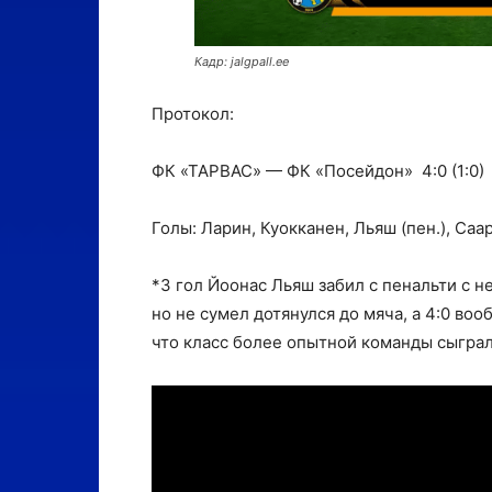
Кадр: jalgpall.ee
Протокол:
ФК «ТАРВАС» — ФК «Посейдон» 4:0 (1:0)
Голы: Ларин, Куокканен, Льяш (пен.), Саа
*3 гол Йоонас Льяш забил с пенальти с 
но не сумел дотянулся до мяча, а 4:0 во
что класс более опытной команды сыгра