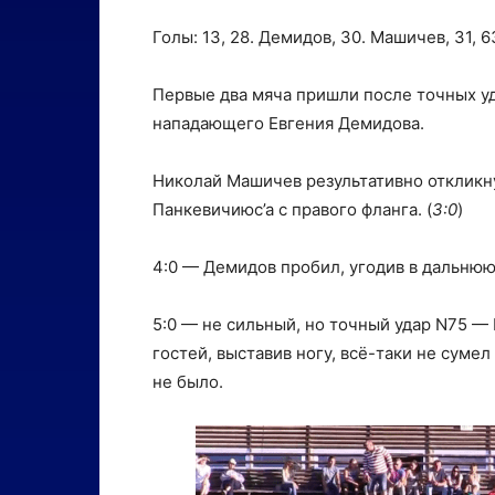
Голы: 13, 28. Демидов, 30. Машичев, 31, 63
Первые два мяча пришли после точных уд
нападающего Евгения Демидова.
Николай Машичев результативно откликну
Панкевичиюс’а с правого фланга. (
3:0
)
4:0 — Демидов пробил, угодив в дальнюю
5:0 — не сильный, но точный удар N75 — 
гостей, выставив ногу, всё-таки не суме
не было.