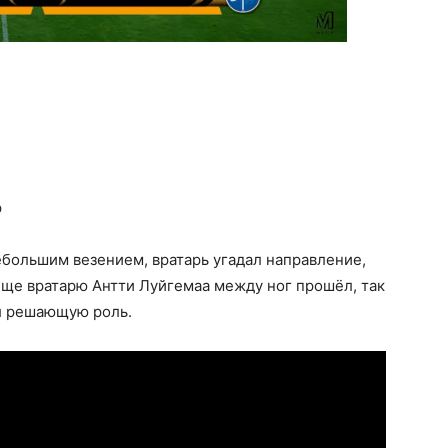
р
небольшим везением, вратарь угадал направление,
обще вратарю Антти Луйгемаа между ног прошёл, так
л решающую роль.