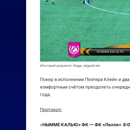
Итоговый результат (Кадр: jalgpall.ee)
Покер в исполнении Пеэтера Клейн и два
комфортным счётом преодолеть очередно
года.
Протокол:
«
НЫММЕ КАЛЬЮ» ФК — ФК «Лелле» 8:0 