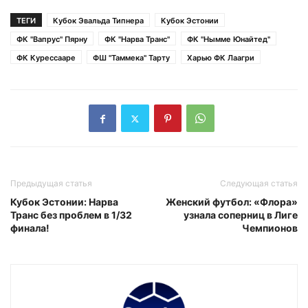
ТЕГИ
Кубок Эвальда Типнера
Кубок Эстонии
ФК "Вапрус" Пярну
ФК "Нарва Транс"
ФК "Нымме Юнайтед"
ФК Курессааре
ФШ "Таммека" Тарту
Харью ФК Лаагри
Предыдущая статья
Следующая статья
Кубок Эстонии: Нарва
Женский футбол: «Флора»
Транс без проблем в 1/32
узнала соперниц в Лиге
финала!
Чемпионов