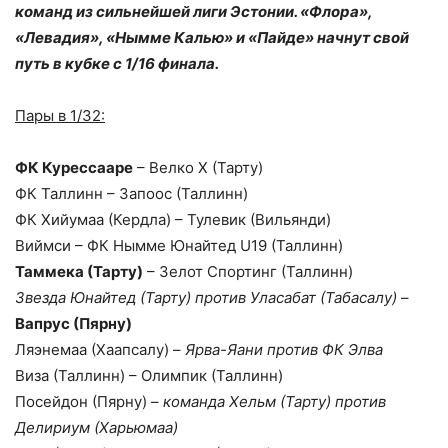
команд из сильнейшей лиги Эстонии. «Флора»,
«Левадия», «Нымме Калью» и «Пайде» начнут свой
путь в кубке с 1/16 финала.
Пары в 1/32:
ФК Курессааре
– Велко Х (Тарту)
ФК Таллинн – Запоос (Таллинн)
ФК Хийумаа (Кердла) – Тулевик (Вильянди)
Виймси – ФК Нымме Юнайтед U19 (Таллинн)
Таммека (Тарту)
– Зелот Спортинг (Таллинн)
Звезда Юнайтед (Тарту) против Уласабат (Табасалу)
–
Вапрус (Пярну)
Ляэнемаа (Хаапсалу) –
Ярва-Яани против ФК Элва
Виза (Таллинн) – Олимпик (Таллинн)
Посейдон (Пярну) –
команда Хельм (Тарту) против
Делириум (Харьюмаа)