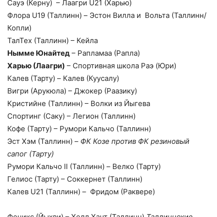
Сауэ (Керну)
– Лаагри U21 (Харью)
Флора U19 (Таллинн) – Эстон Вилла и Вольта (Таллинн/
Копли)
ТалТех (Таллинн) – Кейла
Нымме Юнайтед
– Рапламаа (Рапла)
Харью (Лаагри)
– Спортивная школа Раэ (Юри)
Калев (Тарту)
–
Калев (Куусалу)
Вигри (Арукюла) – Джокер (Раазику)
Кристийне (Таллинн) – Волки из Йыгева
Спортинг (Саку) – Легион (Таллинн)
Кофе (Тарту) – Румори Кальчо (Таллинн)
Эст Хэм (Таллинн) –
ФК Козе против ФК резиновый
сапог (Тарту)
Румори Кальчо II (Таллинн) – Велко (Тарту)
Гелиос (Тарту) – Соккернет (Таллинн)
Калев U21 (Таллинн) – Фридом (Раквере)
Феникс (Йыхви) – Хелл Хант (Таллинн)
Таллиннские