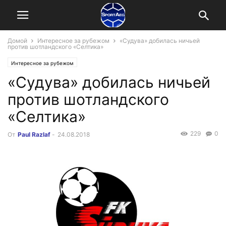
Домой
Интересное за рубежом
«Судува» добилась ничьей
против шотландского «Селтика»
Интересное за рубежом
«Судува» добилась ничьей
против шотландского
«Селтика»
229
0
От
Paul Razlaf
-
24.08.2018