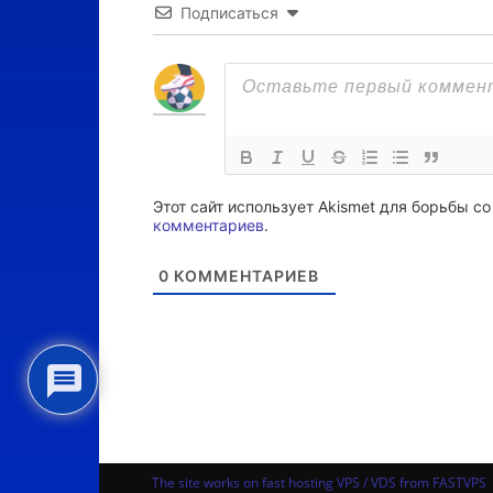
Подписаться
Этот сайт использует Akismet для борьбы с
комментариев
.
0
КОММЕНТАРИЕВ
The site works on fast hosting VPS / VDS from FASTVPS