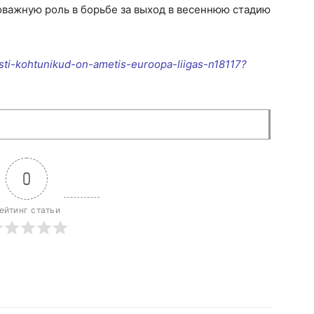
оважную роль в борьбе за выход в весеннюю стадию
eesti-kohtunikud-on-ametis-euroopa-liigas-n18117?
0
ейтинг статьи