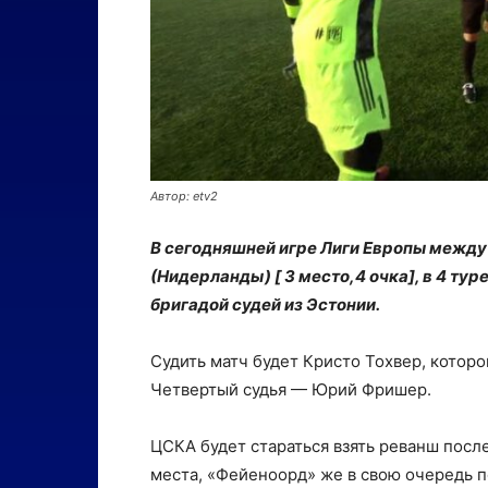
Автор: etv2
В сегодняшней игре Лиги Европы между 
(Нидерланды) [ 3 место,4 очка], в 4 ту
бригадой судей из Эстонии.
Судить матч будет Кристо Тохвер, котор
Четвертый судья — Юрий Фришер.
ЦСКА будет стараться взять реванш после
места, «Фейеноорд» же в свою очередь п