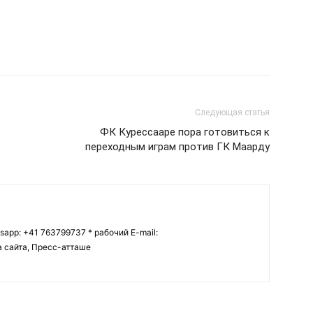
Следующая статья
ФК Курессааре пора готовиться к
переходным играм против ГК Маарду
tsapp: +41 763799737 * рабочий E-mail:
ва сайта, Пресс-атташе