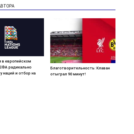
АВТОРА
 в европейском
УЕФА радикально
Благотворительность: Клаван
у наций и отбор на
отыграл 90 минут!