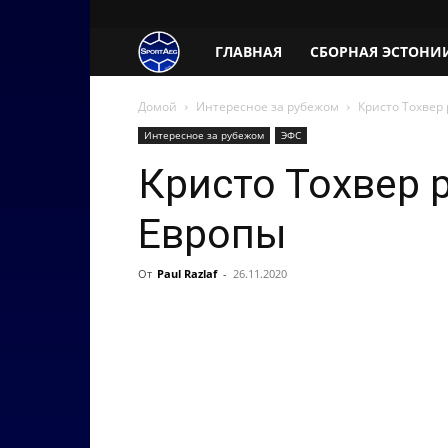
SportAeg.EE
ГЛАВНАЯ
СБОРНАЯ ЭСТОНИ
Домой
Интересное за рубежом
Кристо Тохвер
Интересное за рубежом
ЭФС
Кристо Тохвер 
Европы
От
Paul Razlaf
-
26.11.2020