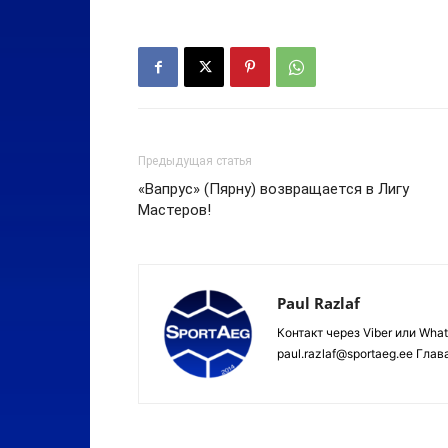
Предыдущая статья
«Вапрус» (Пярну) возвращается в Лигу
Мастеров!
Paul Razlaf
Контакт через Viber или Wha
paul.razlaf@sportaeg.ee Гла