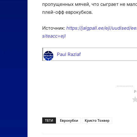
пропущенных мячей, что сыграет не мал
плей-офф еврокубков.
Источник:
https://jalgpall.ee/ejl/uudised/
siteacc=ejl
Paul Razlaf
Р
ТЕГИ
Еврокубки
Кристо Тохвер