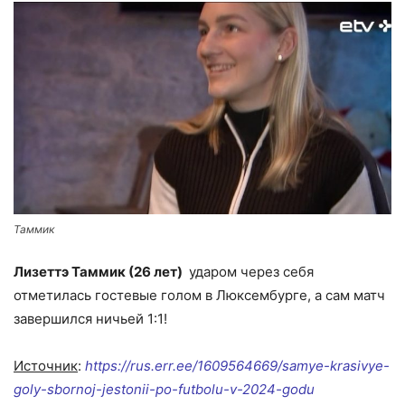
Таммик
Лизеттэ Таммик (26 лет)
ударом через себя
отметилась гостевые голом в Люксембурге, а сам матч
завершился ничьей 1:1!
Источник
:
https://rus.err.ee/1609564669/samye-krasivye-
goly-sbornoj-jestonii-po-futbolu-v-2024-godu