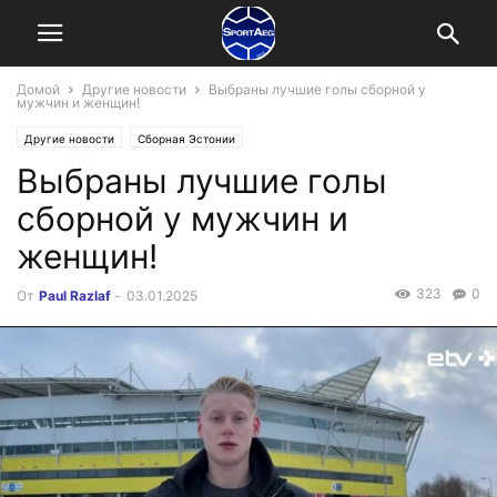
Домой
Другие новости
Выбраны лучшие голы сборной у
мужчин и женщин!
Другие новости
Сборная Эстонии
Выбраны лучшие голы
сборной у мужчин и
женщин!
323
0
От
Paul Razlaf
-
03.01.2025