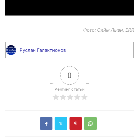
Фото: Сийм Лыви, ERR
Руслан Галактионов
0
Рейтинг статьи