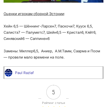
Оценки игрокам сборной Эстонии
:
Хейн 6,5 — Шённинг-Ларсен7, Паскочи7, Кууск 6,5,
Салистэ7 — Палуметс7, Шейн6,5 — Кристал6, Кяйт6,
Синявский6 — Саппинен6
Замены: Миллер6,5, Аниер, А.М.Тамм, Саарма и Поом
— провели мало времени на поле.
Paul Razlaf
5
Рейтинг статьи