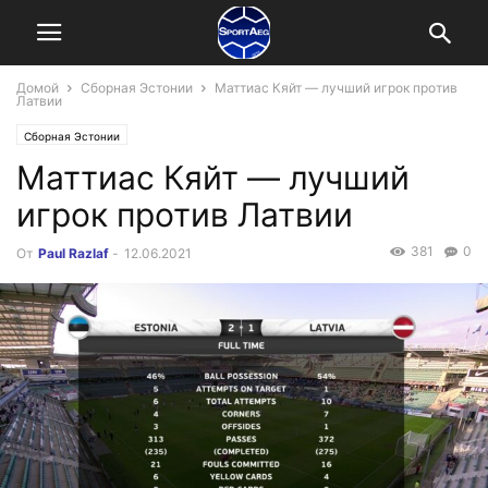
Домой
Сборная Эстонии
Маттиас Кяйт — лучший игрок против
Латвии
Сборная Эстонии
Маттиас Кяйт — лучший
игрок против Латвии
381
0
От
Paul Razlaf
-
12.06.2021