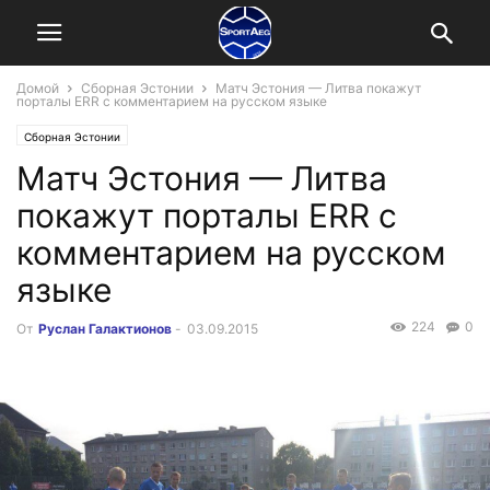
Домой
Сборная Эстонии
Матч Эстония — Литва покажут
порталы ERR с комментарием на русском языке
Сборная Эстонии
Матч Эстония — Литва
покажут порталы ERR с
комментарием на русском
языке
224
0
От
Руслан Галактионов
-
03.09.2015