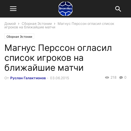
Домой
Сборная Эстонии
Магнус Перссон огласил список
игроков на ближайшие матчи
Сборная Эстонии
Магнус Перссон огласил
список игроков на
ближайшие матчи
218
0
От
Руслан Галактионов
-
03.06.2015