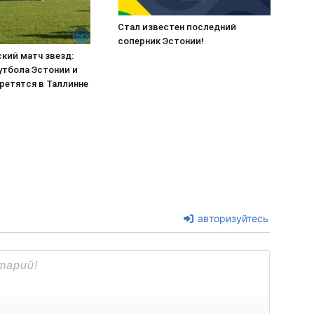
Стал известен последний
соперник Эстонии!
кий матч звезд:
утбола Эстонии и
ретятся в Таллинне
авторизуйтесь