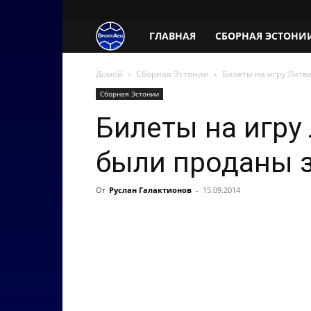
SportAeg.EE
ГЛАВНАЯ
СБОРНАЯ ЭСТОНИ
Домой
Сборная Эстонии
Билеты на игру Литв
Сборная Эстонии
Билеты на игру
были проданы з
От
Руслан Галактионов
-
15.09.2014