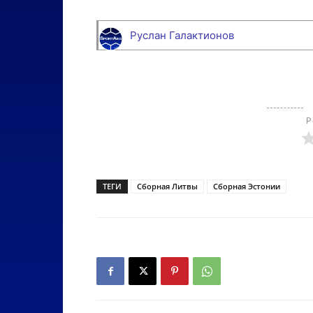
Руслан Галактионов
Р
ТЕГИ
Сборная Литвы
Сборная Эстонии