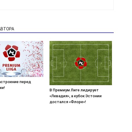
АВТОРА
астроение перед
ми!
В Премиум Лиге лидирует
«Левадия», а кубок Эстонии
достался «Флоре»!