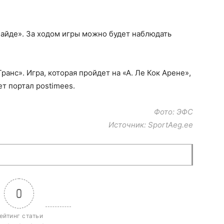
«Пайде». За ходом игры можно будет наблюдать
ранс». Игра, которая пройдет на «А. Ле Кок Арене»,
ет портал postimees.
Фото: ЭФС
Источник: SportAeg.ee
0
ейтинг статьи