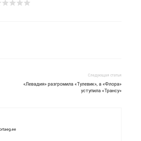
Следующая статья
«Левадия» разгромила «Тулевик», а «Флора»
уступила «Трансу»
ortaeg.ee