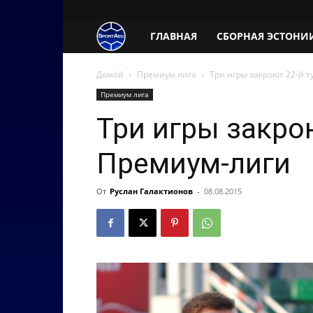
SportAeg.EE
ГЛАВНАЯ
СБОРНАЯ ЭСТОНИ
Домой
Премиум лига
Три игры закроют 22-й 
Премиум лига
Три игры закрою
Премиум-лиги
От
Руслан Галактионов
-
08.08.2015