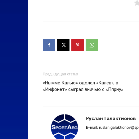
Предыдущая статья
«Нымме Калью» одолел «Калев», а
«Инфонет» сыграл вничью с «Пярну»
Руслан Галактионов
E-mail: ruslan.galaktionov@sp