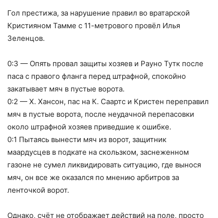
Гол престижа, за нарушение правил во вратарской
Кристияном Тамме с 11-метрового провёл Илья
Зеленцов.
0:3 — Опять провал защиты хозяев и Рауно Тутк после
паса с правого фланга перед штрафной, спокойно
закатывает мяч в пустые ворота.
0:2 — Х. Хансон, пас на К. Саартс и Кристен переправил
мяч в пустые ворота, после неудачной перепасовки
около штрафной хозяев приведшие к ошибке.
0:1 Пытаясь вынести мяч из ворот, защитник
маардусцев в подкате на скользком, заснеженном
газоне не сумел ликвидировать ситуацию, где вынося
мяч, он все же оказался по мнению арбитров за
ленточкой ворот.
Однако, счёт не отображает действий на поле, просто