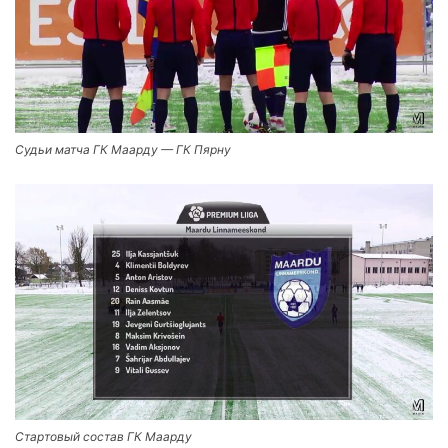
Судьи матча ГК Маарду — ГК Пярну
Стартовый состав ГК Маарду