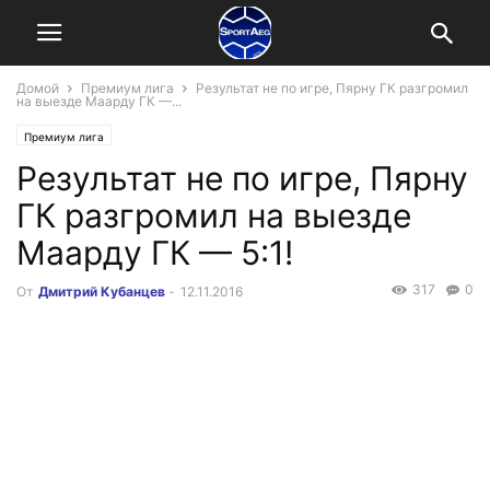
Домой
Премиум лига
Результат не по игре, Пярну ГК разгромил
на выезде Маарду ГК —...
Премиум лига
Результат не по игре, Пярну
ГК разгромил на выезде
Маарду ГК — 5:1!
317
0
От
Дмитрий Кубанцев
-
12.11.2016