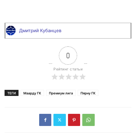
Дмитрий Кубанцев
0
Рейтинг статьи
ТЕГИ
Маарду ГК
Премиум лига
Пярну ГК