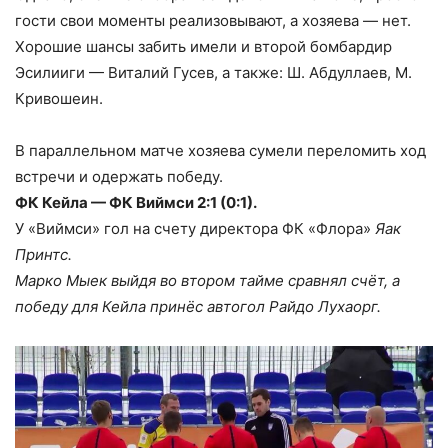
гости свои моменты реализовывают, а хозяева — нет.
Хорошие шансы забить имели и второй бомбардир
Эсилииги — Виталий Гусев, а также: Ш. Абдуллаев, М.
Кривошеин.
В параллельном матче хозяева сумели переломить ход
встречи и одержать победу.
ФК Кейла — ФК Виймси 2:1 (0:1).
У «Виймси» гол на счету директора ФК «Флора»
Яак
Принтс.
Марко Мыек выйдя во втором тайме сравнял счёт, а
победу для Кейла принёс автогол Райдо Лухаорг.