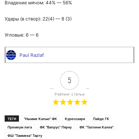
Владение мячом: 44% — 56%
Удары (в створ): 22(4) — 8 (3)
Угловые: 6 — 6
Paul Razlaf
5
Рейтинг статьи
ТЕГИ
"Нымме Калью" ФК
Курессааре
Пайде ГК
Премиум лига
ФК "Вапрус" Пярну
ФК "Таллинн Калев"
ФШ "Таммека" Тарту