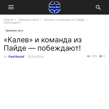
Домой
Премиум лига
«Калев» и команда из Пайде —
побеждают!
Премиум лига
«Калев» и команда из
Пайде — побеждают!
235
0
От
Paul Razlaf
-
29.06.2024