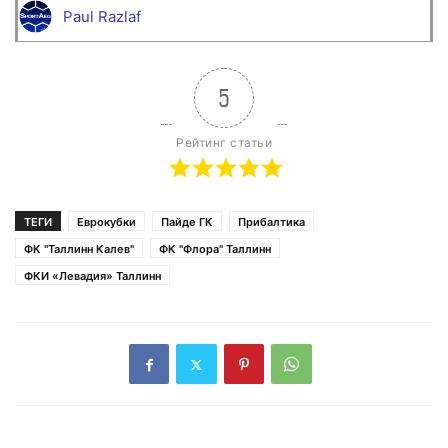
Paul Razlaf
5
Рейтинг статьи
ТЕГИ
Еврокубки
Пайде ГК
Прибалтика
ФК "Таллинн Калев"
ФК "Флора" Таллинн
ФКИ «Левадия» Таллинн