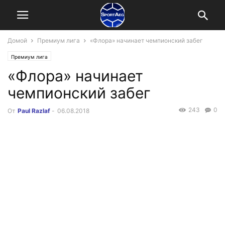
Домой
Премиум лига
«Флора» начинает чемпионский забег
Премиум лига
«Флора» начинает
чемпионский забег
243
0
От
Paul Razlaf
-
06.08.2018