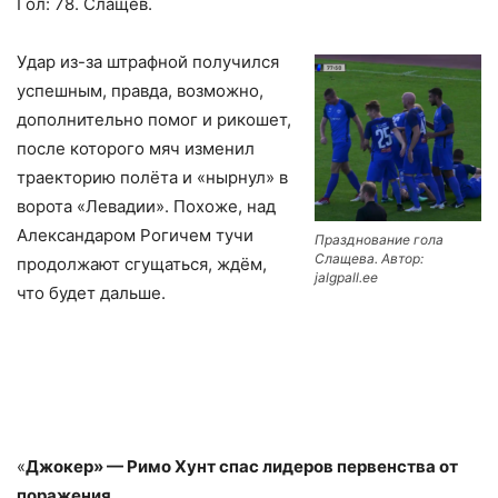
Гол: 78. Слащев.
Удар из-за штрафной получился
успешным, правда, возможно,
дополнительно помог и рикошет,
после которого мяч изменил
траекторию полёта и «нырнул» в
ворота «Левадии». Похоже, над
Александаром Рогичем тучи
Празднование гола
Слащева. Автор:
продолжают сгущаться, ждём,
jalgpall.ee
что будет дальше.
«
Джокер» — Римо Хунт спас лидеров пeрвенства от
поражения.