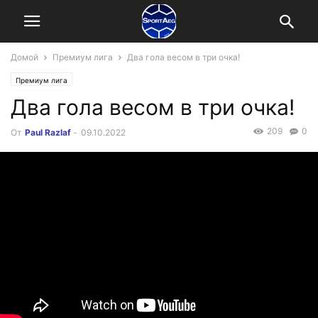
Домой
Премиум лига
Два гола весом в три очка!
Премиум лига
Два гола весом в три очка!
209
0
От
Paul Razlaf
-
09.10.2022