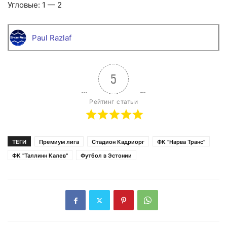
Угловые: 1 — 2
Paul Razlaf
5
Рейтинг статьи
ТЕГИ
Премиум лига
Стадион Кадриорг
ФК "Нарва Транс"
ФК "Таллинн Калев"
Футбол в Эстонии