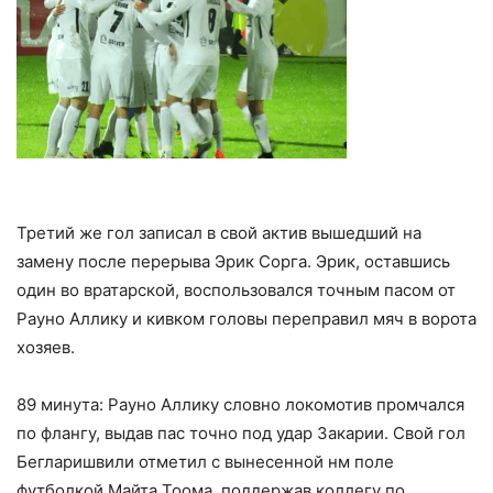
Третий же гол записал в свой актив вышедший на
замену после перерыва Эрик Сорга. Эрик, оставшись
один во вратарской, воспользовался точным пасом от
Рауно Аллику и кивком головы переправил мяч в ворота
хозяев.
89 минута: Рауно Аллику словно локомотив промчался
по флангу, выдав пас точно под удар Закарии. Свой гол
Бегларишвили отметил с вынесенной нм поле
футболкой Майта Тоома, поддержав коллегу по