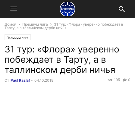
Домой
Премиум лига
31 тур: «Флора» уверенно побеждает в
Тарту, а в таллинском дерби ничья
Премиум лига
31 тур: «Флора» уверенно
побеждает в Тарту, а в
таллинском дерби ничья
195
0
От
Paul Razlaf
-
04.10.2018