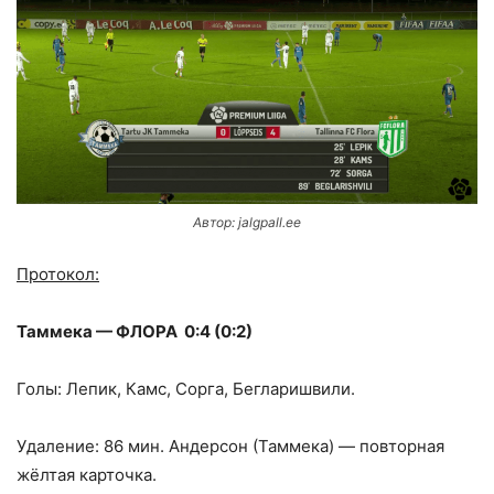
Автор: jalgpall.ee
Протокол:
Таммека — ФЛОРА 0:4 (0:2)
Голы: Лепик, Камс, Сорга, Бегларишвили.
Удаление: 86 мин. Андерсон (Таммека) — повторная
жёлтая карточка.