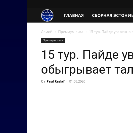
SportAeg.EE
ГЛАВНАЯ
СБОРНАЯ ЭСТОНИ
Домой
Премиум лига
15 тур. Пайде уверенно
Премиум лига
15 тур. Пайде у
обыгрывает та
От
Paul Razlaf
-
01.08.2020