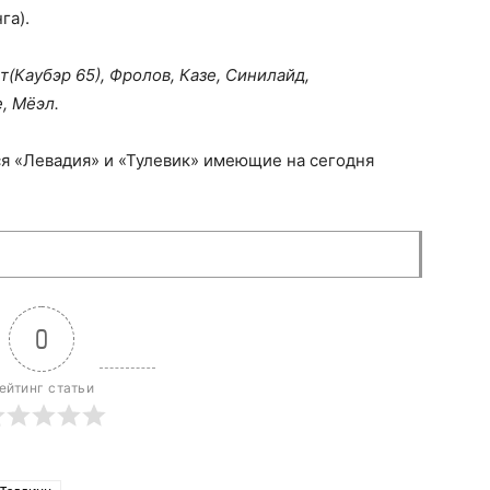
га).
т(Каубэр 65), Фролов, Казе, Синилайд,
, Мёэл.
ся «Левадия» и «Тулевик» имеющие на сегодня
0
ейтинг статьи