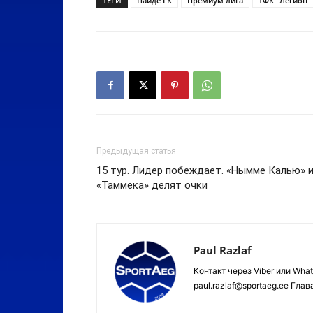
ТЕГИ
Пайде ГК
Премиум лига
ТФК "Легион"
Предыдущая статья
15 тур. Лидер побеждает. «Нымме Калью» 
«Таммека» делят очки
Paul Razlaf
Контакт через Viber или Wha
paul.razlaf@sportaeg.ee Гла