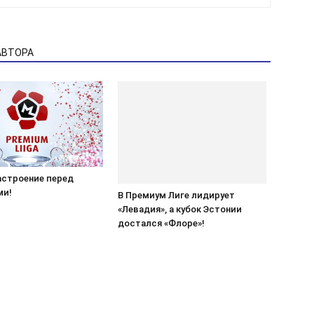
АВТОРА
астроение перед
ми!
В Премиум Лиге лидирует
«Левадия», а кубок Эстонии
достался «Флоре»!