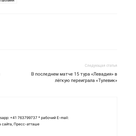
 Таллинн
Следующая статья
и
В последнем матче 15 тура «Левадия» в
лёгкую переиграла «Тулевик»
tsapp: +41 763799737 * рабочий E-mail:
ва сайта, Пресс-атташе