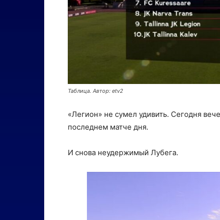
Таблица. Автор: etv2
«Легион» не сумел удивить. Сегодня веч
последнем матче дня.
И снова неудержимый Лубега.