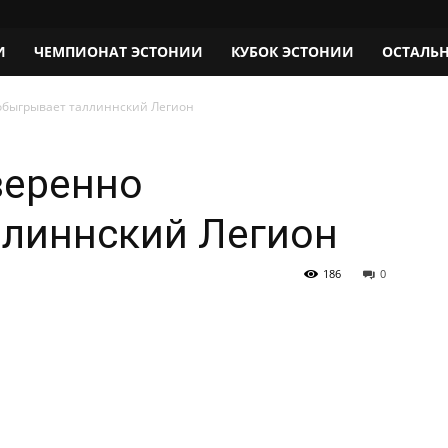
И
ЧЕМПИОНАТ ЭСТОНИИ
КУБОК ЭСТОНИИ
ОСТАЛЬ
 обыгрывает таллиннский Легион
веренно
ллиннский Легион
186
0