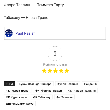
Флора Таллинн — Таммека Тарту
Табасалу — Нарва Транс
Paul Razlaf
5
Рейтинг статьи
ТЕГИ
Кубок Эвальда Типнера
Кубок Эстонии
Пайде ГК
ФК "Нарва Транс"
ФК "Феникс" Йыхви
ФК "Флора" Таллинн
ФК Курессааре
ФК Табасалу
ФК Таллинн
ФШ "Таммека" Тарту