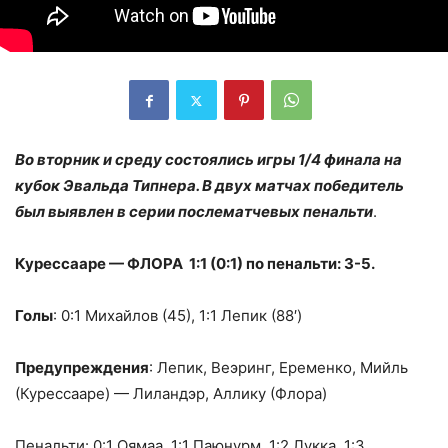
Во вторник и среду состоялись игры 1/4 финала на
кубок Эвальда Типнера. В двух матчах победитель
был выявлен в серии послематчевых пенальти
.
Курессааре — ФЛОРА 1:1 (0:1) по пенальти: 3-5.
Голы
: 0:1 Михайлов (45), 1:1 Лепик (88′)
Предупреждения
: Лепик, Веэринг, Еременко, Мийль
(Курессааре) — Лиландэр, Аллику (Флора)
Пенальти
: 0:1 Оямаа, 1:1 Паюнурм, 1:2 Лукка, 1:3