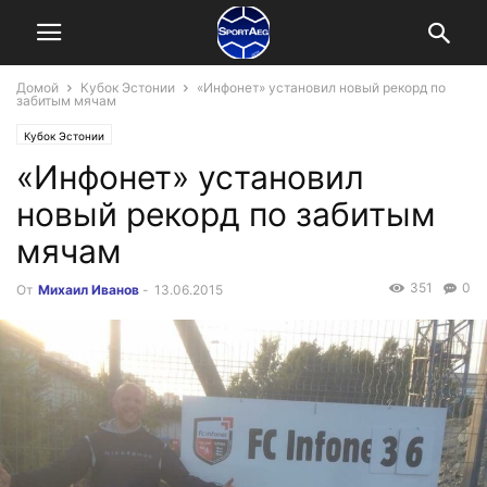
Домой
Кубок Эстонии
«Инфонет» установил новый рекорд по
забитым мячам
Кубок Эстонии
«Инфонет» установил
новый рекорд по забитым
мячам
351
0
От
Михаил Иванов
-
13.06.2015