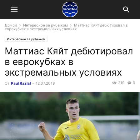
Домой
Интересное за рубежом
Маттиас Кяйт дебютировал в
еврокубках в экстремальных условиях
Интересное за рубежом
Маттиас Кяйт дебютировал
в еврокубках в
экстремальных условиях
219
0
От
Paul Razlaf
-
12.07.2019