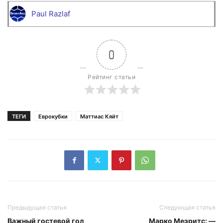
Paul Razlaf
0
Рейтинг статьи
ТЕГИ
Еврокубки
Маттиас Кяйт
Предыдущая статья
Следующая статья
Важный гостевой гол
Марко Меэритс: —