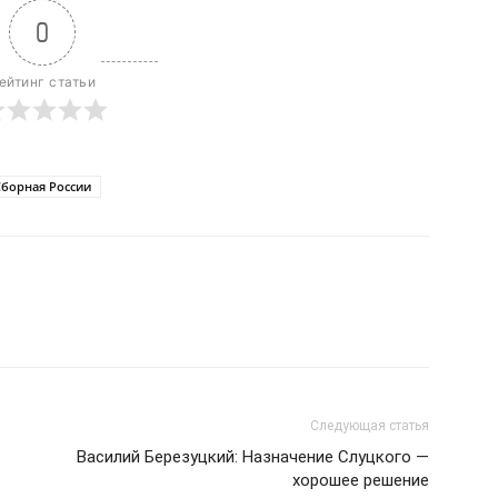
0
ейтинг статьи
Сборная России
Следующая статья
Василий Березуцкий: Назначение Слуцкого —
хорошее решение