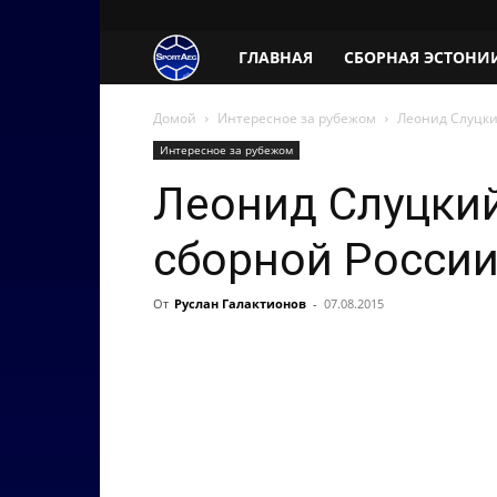
SportAeg.EE
ГЛАВНАЯ
СБОРНАЯ ЭСТОНИ
Домой
Интересное за рубежом
Леонид Слуцки
Интересное за рубежом
Леонид Слуцкий
сборной России
От
Руслан Галактионов
-
07.08.2015