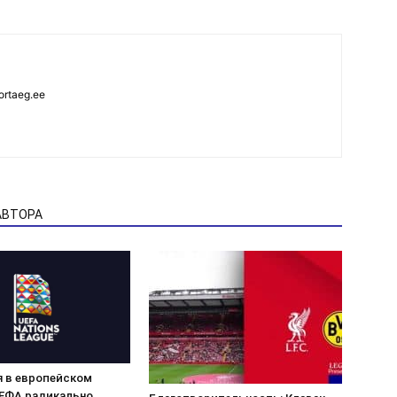
ortaeg.ee
АВТОРА
 в европейском
УЕФА радикально