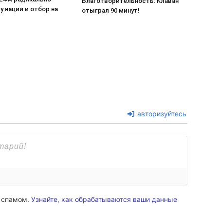
Благотворительность: Клаван
у наций и отбор на
отыграл 90 минут!
авторизуйтесь
о спамом.
Узнайте, как обрабатываются ваши данные