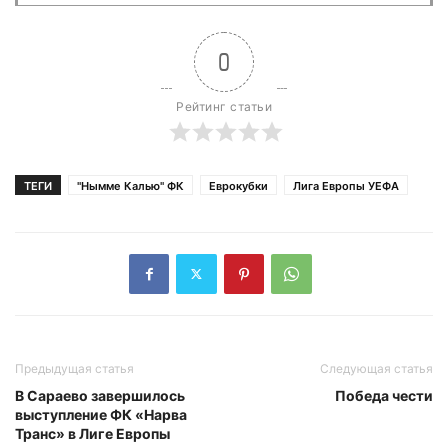
0
Рейтинг статьи
ТЕГИ
"Нымме Калью" ФК
Еврокубки
Лига Европы УЕФА
Предыдущая статья
Следующая статья
В Сараево завершилось
Победа чести
выступление ФК «Нарва
Транс» в Лиге Европы