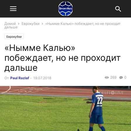
Домой
Еврокубки
«Нымме Калью» побеждает, но не проходит
дальше
Еврокубки
«Нымме Калью»
побеждает, но не проходит
дальше
269
0
От
Paul Razlaf
-
19.07.2018