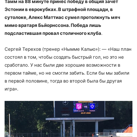
Тамм на 88 минуте принёс победу в общий зачёт
Эстонии в еврокубках. В штрафной площади, в
сутолоке, Алекс Маттиас сумел протолкнуть мяч
мимо вратаря Бьйорнссона. Победа лишь
подсластившая провал столичного клуба
.
Сергей Терехов (тренер «Нымме Калью»): — «Наш план
состоял в том, чтобы создать быстрый гол, но это не
сработало. У нас были две хорошие возможности в
первом тайме, но не смогли забить. Если бы мы забили
в первой половине, тогда во второй была бы другая
игра».