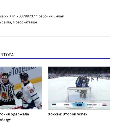
tsapp: +41 763799737 * рабочий E-mail:
ва сайта, Пресс-атташе
АВТОРА
стония одержала
Хоккей: Второй успех!
обеду!