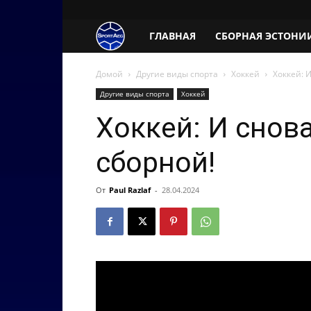
SportAeg.EE
ГЛАВНАЯ
СБОРНАЯ ЭСТОНИ
Домой
Другие виды спорта
Хоккей
Хоккей: 
Другие виды спорта
Хоккей
Хоккей: И снов
сборной!
От
Paul Razlaf
-
28.04.2024