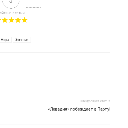
5
ейтинг статьи
 Мира
Эстония
Следующая статья
«Левадия» побеждает в Тарту!