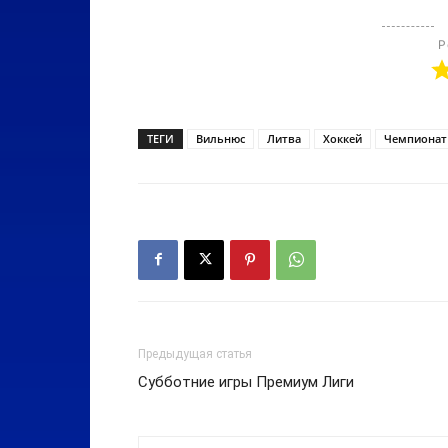
Р
ТЕГИ
Вильнюс
Литва
Хоккей
Чемпионат
Предыдущая статья
Субботние игры Премиум Лиги