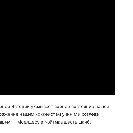
орной Эстонии указывает верное состояние нашей
ражение нашим хоккеистам учинили хозяева.
арям — Моелдеру и Койтмаа шесть шайб.