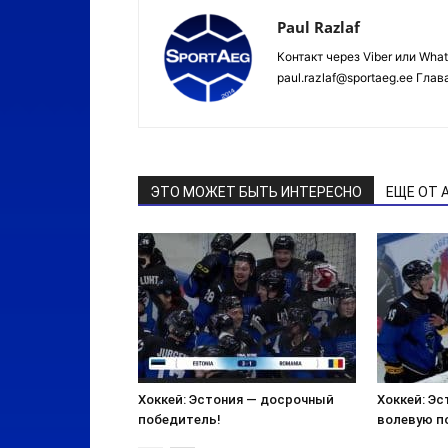
Paul Razlaf
Контакт через Viber или Wha
paul.razlaf@sportaeg.ee Гла
ЭТО МОЖЕТ БЫТЬ ИНТЕРЕСНО
ЕЩЕ ОТ 
Хоккей: Эстония — досрочный
Хоккей: Э
победитель!
волевую п