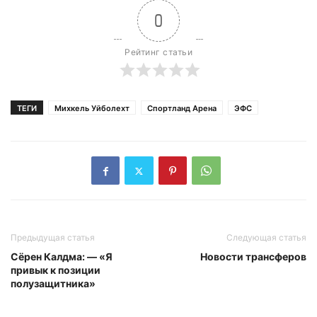
0
Рейтинг статьи
ТЕГИ
Михкель Уйболехт
Спортланд Арена
ЭФС
Предыдущая статья
Следующая статья
Сёрен Калдма: — «Я
Новости трансферов
привык к позиции
полузащитника»