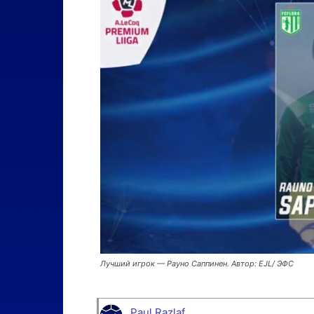
Лучший игрок — Рауно Саппинен. Автор: EJL/ ЭФС
Paul Razlaf