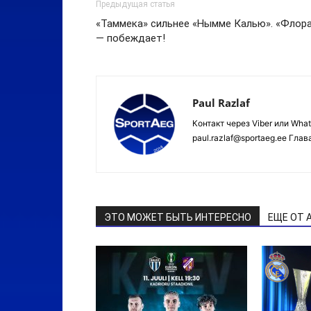
Предыдущая статья
«Таммека» сильнее «Нымме Калью». «Флор
— побеждает!
Paul Razlaf
Контакт через Viber или Wha
paul.razlaf@sportaeg.ee Гла
ЭТО МОЖЕТ БЫТЬ ИНТЕРЕСНО
ЕЩЕ ОТ 