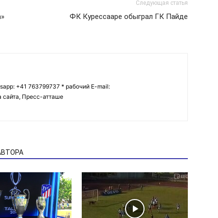
Следующая статья
а»
ФК Курессааре обыграл ГК Пайде
tsapp: +41 763799737 * рабочий E-mail:
ва сайта, Пресс-атташе
АВТОРА