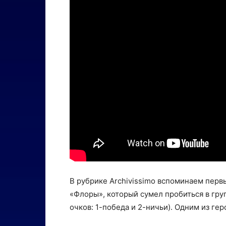
В рубрике Archivissimo вспоминаем перв
«Флоры», который сумел пробиться в гру
очков: 1-победа и 2-ничьи). Одним из ге