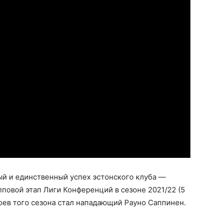
ый и единственный успех эстонского клуба —
пповой этап Лиги Конференций в сезоне 2021/22 (5
роев того сезона стал нападающий Рауно Саппинен.