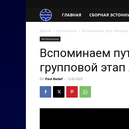
SportAeg.EE
ГЛАВНАЯ
СБОРНАЯ ЭСТОНИ
Домой
Archivissimo
Вспоминаем путь «Флоры» 
Archivissimo
Вспоминаем пу
групповой этап
От
Paul Razlaf
-
13.02.2023