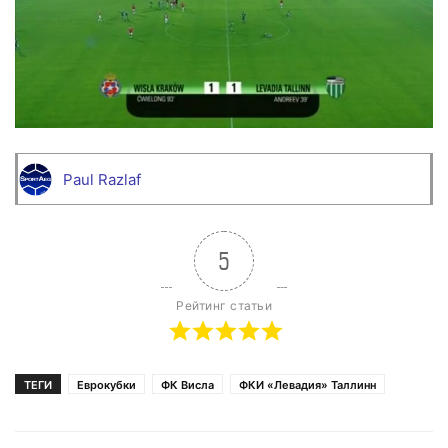
Paul Razlaf
5
Рейтинг статьи
ТЕГИ
Еврокубки
ФК Висла
ФКИ «Левадия» Таллинн