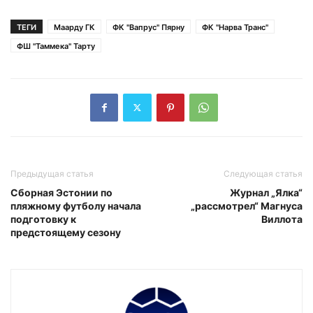
ТЕГИ
Маарду ГК
ФК "Вапрус" Пярну
ФК "Нарва Транс"
ФШ "Таммека" Тарту
Предыдущая статья
Следующая статья
Сборная Эстонии по
Журнал „Ялка“
пляжному футболу начала
„рассмотрел“ Магнуса
подготовку к
Виллота
предстоящему сезону