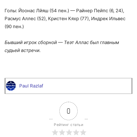
Голы: Йоонас Лйяш (54 пен.) — Райнер Пейпс (6, 24),
Расмус Аллес (52), Кристен Кяхр (77), Индрек Ильвес
(90 пен.)
Бывший игрок сборной — Теэт Аллас был главным
судьей встречи.
Paul Razlaf
0
Рейтинг статьи