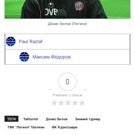
Денис Белов (Легион)
Paul Razlaf
Максим Фёдоров
0
Рейтинг статьи
ТЕГИ
Taliturniir
Денис Белов
Зимний турнир
ТФК "Легион" Таллинн
ФК Курессааре