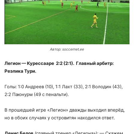
Автор: soccernet.ee
Легион — Курессааре 2:2 (2:1). Главный арбитр:
Реэлика Тури.
Голы: 1:0 Андреев (10), 1:1 Лахт (33), 2:1 Володин (43),
2:2 Паюнурм (49 с пенальти).
В прошедшей игре «Легион» дважды выходил вперёд,
но в обоих случаях у островитян находился ответ.
Денис Белов
(главный тренер «Легиона»): — Скажем