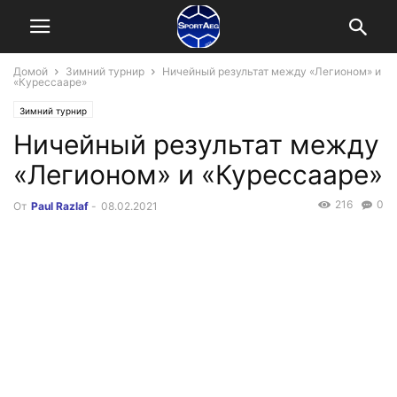
Домой
Зимний турнир
Ничейный результат между «Легионом» и
«Курессааре»
Зимний турнир
Ничейный результат между
«Легионом» и «Курессааре»
216
0
От
Paul Razlaf
-
08.02.2021