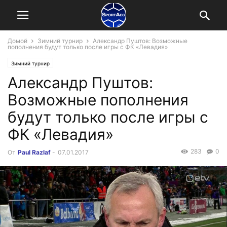
Домой
Зимний турнир
Александр Пуштов: Возможные
пополнения будут только после игры с ФК «Левадия»
Зимний турнир
Александр Пуштов:
Возможные пополнения
будут только после игры с
ФК «Левадия»
283
0
От
Paul Razlaf
-
07.01.2017