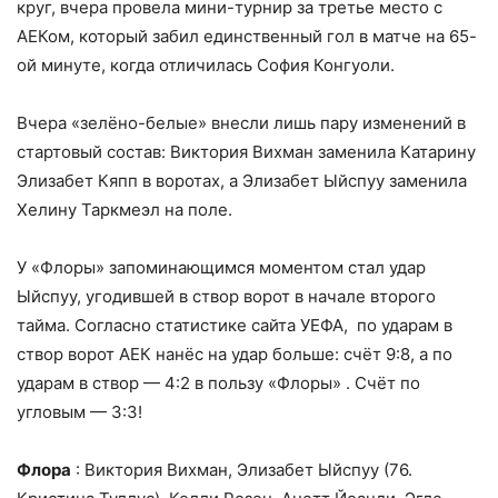
круг, вчера провела мини-турнир за третье место с
АЕКом, который забил единственный гол в матче на 65-
ой минуте, когда отличилась София Конгуоли.
Вчера «зелёно-белые» внесли лишь пару изменений в
стартовый состав: Виктория Вихман заменила Катарину
Элизабет Кяпп в воротах, а Элизабет Ыйспуу заменила
Хелину Таркмеэл на поле.
У «Флоры» запоминающимся моментом стал удар
Ыйспуу, угодившей в створ ворот в начале второго
тайма. Согласно статистике сайта УЕФА, по ударам в
створ ворот АЕК нанёс на удар больше: счёт 9:8, а по
ударам в створ — 4:2 в пользу «Флоры» . Счёт по
угловым — 3:3!
Флора
: Виктория Вихман, Элизабет Ыйспуу (76.