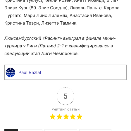
Кристина Туллус), Келли Розен, Анетт Йоанди, Эгле-
Элизе Кург (89. Элис Соодла), Лизель Пальтс, Карола
Пургатс, Мари Лийс Лилемяэ, Анастасия Иванова,
Кристина Теэрн, Лизеттэ Таммик.
Люксембургский «Расинг» выиграл в финале мини-
турнира у Риги (Латвия) 2-1 и квалифицировался в
следующий этап Лиги Чемпионов
.
Paul Razlaf
5
Рейтинг статьи