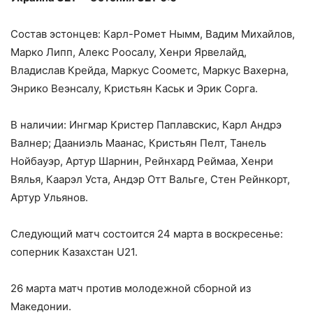
Состав эстонцев: Карл-Ромет Нымм, Вадим Михайлов,
Марко Липп, Алекс Роосалу, Хенри Ярвелайд,
Владислав Крейда, Маркус Соометс, Маркус Вахерна,
Энрико Веэнсалу, Кристьян Каськ и Эрик Сорга.
В наличии: Ингмар Кристер Паплавскис, Карл Андрэ
Валнер; Дааниэль Маанас, Кристьян Пелт, Танель
Нойбауэр, Артур Шарнин, Рейнхард Реймаа, Хенри
Вялья, Каарэл Уста, Андэр Отт Вальге, Стен Рейнкорт,
Артур Ульянов.
Следующий матч состоится 24 марта в воскресенье:
соперник Казахстан U21.
26 марта матч против молодежной сборной из
Македонии.