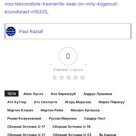
noortekoondiste-treenerite-seas-on-mitu-kogenud-
koondislast-n18320_
Paul Razlaf
0
Рейтинг статьи
ТЕГИ
Айко Оргла
Ало Бяренгруб
Андрус Лукьянов
Атс Куттер
Атс Силласте
Игорь Морозов
Марко Пярнпуу
Мартин Класен
Мартин Рейм
Михаил Артюхов
Роман Кожуховский
Руслан Миронов
Сандер Пост
Сборная Эстонии U-17
Сборная Эстонии U-19
Сборная Эстонии U-21
Сборная Эстонии U-23
Ян Харенд