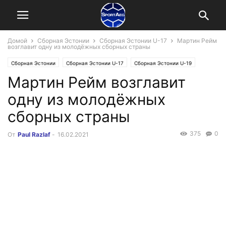
Домой
Сборная Эстонии
Сборная Эстонии U-17
Мартин Рейм
возглавит одну из молодёжных сборных страны
Сборная Эстонии
Сборная Эстонии U-17
Сборная Эстонии U-19
Мартин Рейм возглавит
Сборная Эстонии U-21
Сборная Эстонии U-23
одну из молодёжных
сборных страны
375
0
От
Paul Razlaf
-
16.02.2021