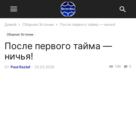
Домой
Сборная Эстонии
После первого тайма — ничья!
Сборная Эстонии
После первого тайма —
ничья!
196
0
От
Paul Razlaf
-
22.03.2025