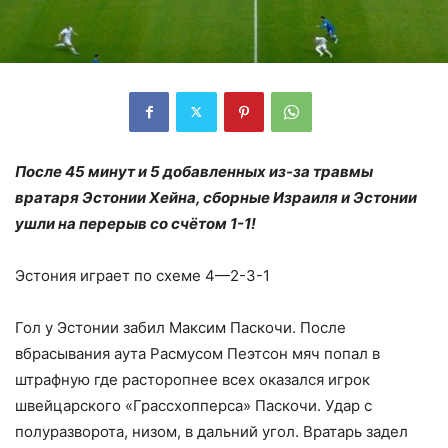
После 45 минут и 5 добавленных из-за травмы
вратаря Эстонии Хейна, сборные Израиля и Эстонии
ушли на перерыв со счётом 1-1!
Эстония играет по схеме 4—2-3-1
Гол у Эстонии забил Максим Паскочи. После
вбрасывания аута Расмусом Пеэтсон мяч попал в
штрафную где расторопнее всех оказался игрок
швейцарского «Грассхопперса» Паскочи. Удар с
полуразворота, низом, в дальний угол. Вратарь задел