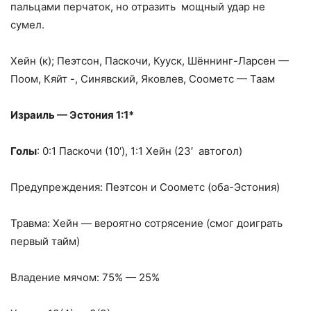
пальцами перчаток, но отразить мощный удар не
сумел.
Хейн (к); Пеэтсон, Паскочи, Кууск, Шённинг-Ларсен —
Поом, Кяйт -, Синявский, Яковлев, Соометс — Таам
Израиль — Эстония 1:1*
Голы
: 0:1 Паскочи (10′), 1:1 Хейн (23′ автогол)
Предупреждения: Пеэтсон и Соометс (оба-Эстония)
Травма: Хейн — вероятно сотрясение (смог доиграть
первый тайм)
Владение мячом: 75% — 25%