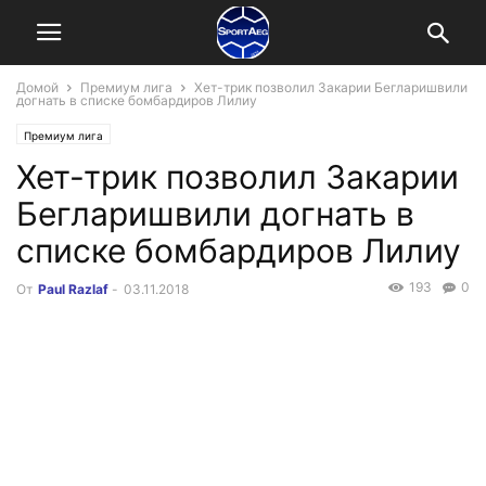
Домой
Премиум лига
Хет-трик позволил Закарии Бегларишвили
догнать в списке бомбардиров Лилиу
Премиум лига
Хет-трик позволил Закарии
Бегларишвили догнать в
списке бомбардиров Лилиу
193
0
От
Paul Razlaf
-
03.11.2018