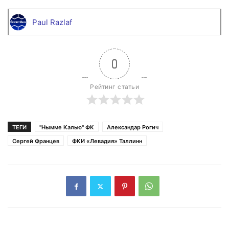
Paul Razlaf
0
Рейтинг статьи
ТЕГИ
"Нымме Калью" ФК
Александар Рогич
Сергей Францев
ФКИ «Левадия» Таллинн