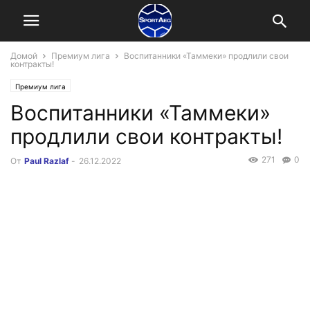
Домой
Премиум лига
Воспитанники «Таммеки» продлили свои
контракты!
Премиум лига
Воспитанники «Таммеки»
продлили свои контракты!
271
0
От
Paul Razlaf
-
26.12.2022