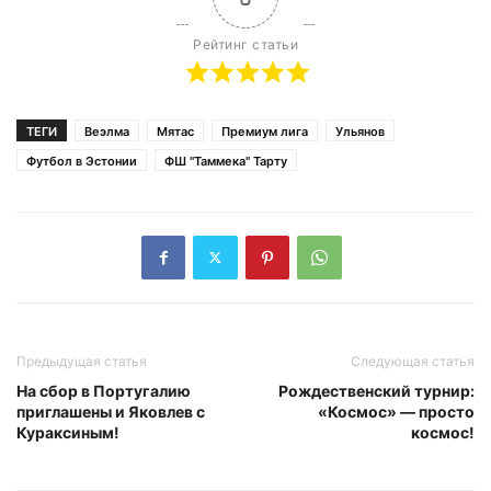
Рейтинг статьи
ТЕГИ
Веэлма
Мятас
Премиум лига
Ульянов
Футбол в Эстонии
ФШ "Таммека" Тарту
Предыдущая статья
Следующая статья
На сбор в Португалию
Рождественский турнир:
приглашены и Яковлев с
«Космос» — просто
Кураксиным!
космос!