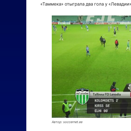
«Таммека» отыграла два гола у «Левадии»
Автор: soccernet.ee