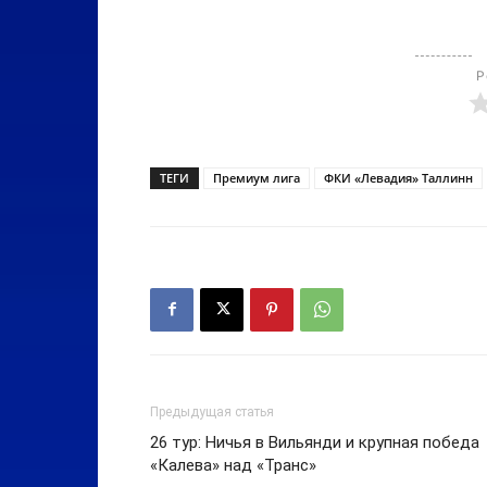
Р
ТЕГИ
Премиум лига
ФКИ «Левадия» Таллинн
Предыдущая статья
26 тур: Ничья в Вильянди и крупная победа
«Калева» над «Транс»