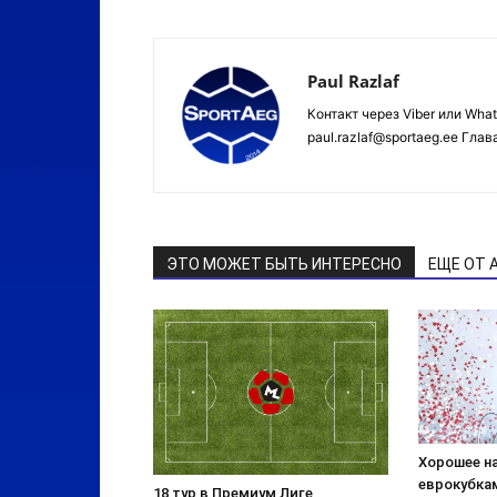
Paul Razlaf
Контакт через Viber или Wha
paul.razlaf@sportaeg.ee Гла
ЭТО МОЖЕТ БЫТЬ ИНТЕРЕСНО
ЕЩЕ ОТ 
Хорошее н
еврокубка
18 тур в Премиум Лиге