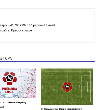
tsapp: +41 763799737 * рабочий E-mail:
ва сайта, Пресс-атташе
АВТОРА
астроение перед
ми!
В Премиум Лиге лидирует