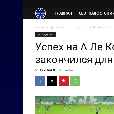
SportAeg.EE
ГЛАВНАЯ
СБОРНАЯ ЭСТОНИ
Домой
Премиум лига
Успех на А Ле Кок Арене
Премиум лига
Успех на А Ле 
закончился для
От
Paul Razlaf
-
31.10.2020