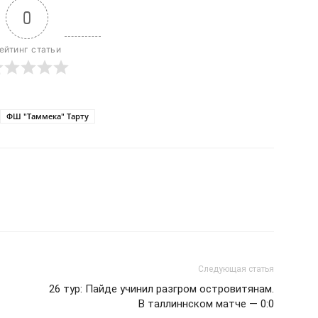
0
ейтинг статьи
ФШ "Таммека" Тарту
Следующая статья
26 тур: Пайде учинил разгром островитянам.
В таллиннском матче — 0:0