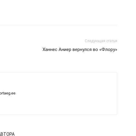
Следующая статья
Ханнес Аниер вернулся во «Флору»
ortaeg.ee
АВТОРА