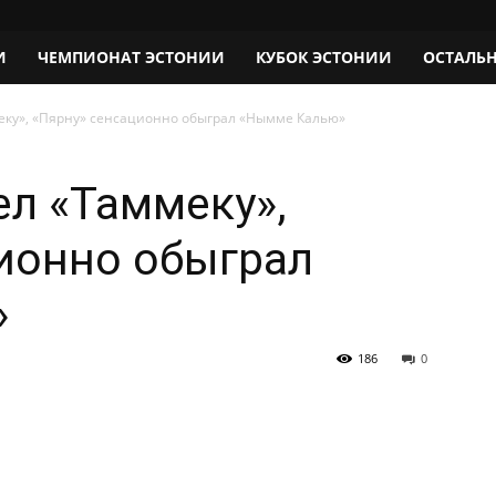
И
ЧЕМПИОНАТ ЭСТОНИИ
КУБОК ЭСТОНИИ
ОСТАЛЬ
еку», «Пярну» сенсационно обыграл «Нымме Калью»
ел «Таммеку»,
ионно обыграл
»
186
0