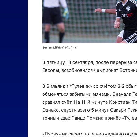
Фото: Mihkel Maripuu
В пятницу, 11 сентября, после перерыва
Европы, возобновился чемпионат Эстонии
В Вильянди «Тулевик» со счётом 3:2 обы
обменяться забитыми мячами. Сначала Та
сравнял счёт. На 11-й минуте Кристиан Т
Однако, спустя всего 5 минут Сакари Тук
точный удар Райдо Романа принёс «Тулев
«Пярну» на своём поле неожиданно одол