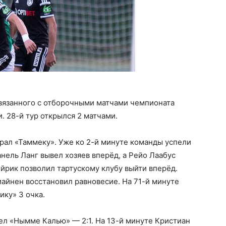
 связанного с отборочными матчами чемпионата
. 28-й тур открылся 2 матчами.
грал «Таммеку». Уже ко 2-й минуте команды успели
нель Ланг вывел хозяев вперёд, а Рейо Лаабус
ийрик позволил тартускому клубу выйти вперёд.
иайнен восстановил равновесие. На 71-й минуте
ику» 3 очка.
ел «Нымме Калью» — 2:1. На 13-й минуте Кристиан