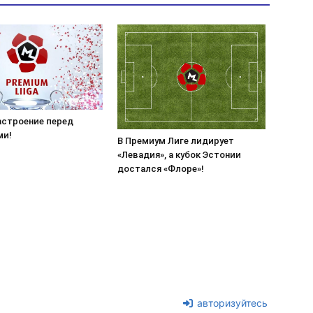
астроение перед
ми!
В Премиум Лиге лидирует
«Левадия», а кубок Эстонии
достался «Флоре»!
авторизуйтесь