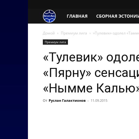
SportAeg.EE
ГЛАВНАЯ
СБОРНАЯ ЭСТОНИ
Домой
Премиум лига
«Тулевик» одолел «Тамм
Премиум лига
«Тулевик» одол
«Пярну» сенсац
«Нымме Калью
От
Руслан Галактионов
-
11.09.2015