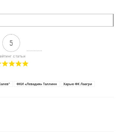
5
ейтинг статьи
Калев"
ФКИ «Левадия» Таллинн
Харью ФК Лаагри