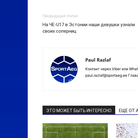
Предыдущая статья
На ЧЕ-U17 в Эстонии наши девушки узнали
своих соперниц
Paul Razlaf
Контакт через Viber или Wha
paul.razlaf@sportaeg.ee Гла
ЭТО МОЖЕТ БЫТЬ ИНТЕРЕСНО
ЕЩЕ ОТ 