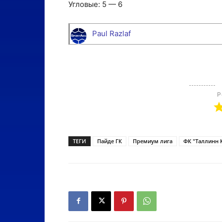
Угловые: 5 — 6
Paul Razlaf
Р
ТЕГИ
Пайде ГК
Премиум лига
ФК "Таллинн 