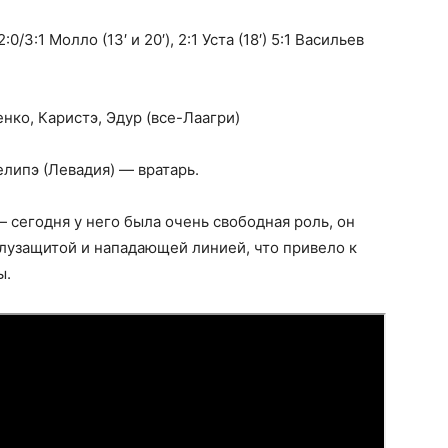
2:0/3:1 Молло (13′ и 20′), 2:1 Уста (18′) 5:1 Васильев
енко, Каристэ, Эдур (все-Лаагри)
липэ (Левадия) — вратарь.
 сегодня у него была очень свободная роль, он
узащитой и нападающей линией, что привело к
ы.