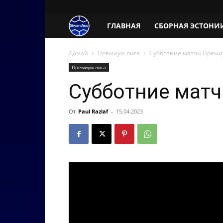
SportAeg.EE
ГЛАВНАЯ
СБОРНАЯ ЭСТОНИ
Домой
Премиум лига
Субботние матчи Преми
Премиум лига
Субботние мат
От
Paul Razlaf
-
15.04.2023