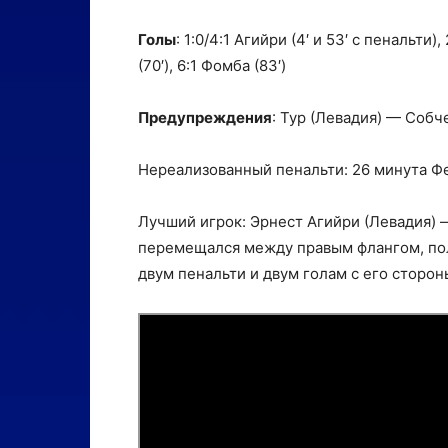
Голы
: 1:0/4:1 Агийри (4′ и 53′ с пенальти), 
(70′), 6:1 Фомба (83′)
Предупреждения
: Тур (Левадия) — Собч
Нереализованный пенальти: 26 минута Фе
Лучший игрок: Эрнест Агийри (Левадия) —
перемещался между правым флангом, пол
двум пенальти и двум голам с его сторон