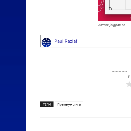
Автор: jalgpall.ee
Paul Razlaf
Р
ТЕГИ
Премиум лига