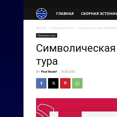
SportAeg.EE
ГЛАВНАЯ
СБОРНАЯ ЭСТОНИ
Домой
Премиум лига
Символическая сборная 
Премиум лига
Символическая 
тура
От
Paul Razlaf
-
10.03.2020