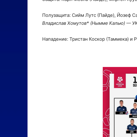
Полузащита: Сийм Лутс (Пайде), Йозеф С
Владислав Хомутов* (Нымме Калью) — УК
Нападение: Тристан Коскор (Таммека) и 