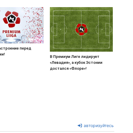
астроение перед
ми!
В Премиум Лиге лидирует
«Левадия», а кубок Эстонии
достался «Флоре»!
авторизуйтесь