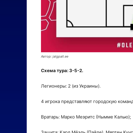
Автор: jalgpall.ee
Схема тура: 3-5-2.
Легионеры: 2 (из Украины).
4 игрока представляют городскую команд
Вратарь: Марко Меэритс (Нымме Калью);
Защита: Карл Мёэль (Пайде), Мяртен Куус