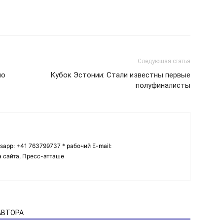
Следующая статья
ло
Кубок Эстонии: Стали известны первые
полуфиналисты
tsapp: +41 763799737 * рабочий E-mail:
ва сайта, Пресс-атташе
АВТОРА