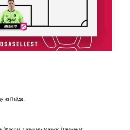
у из Пайде.
к (Флора), Дааниэль Маанас (Таммека);