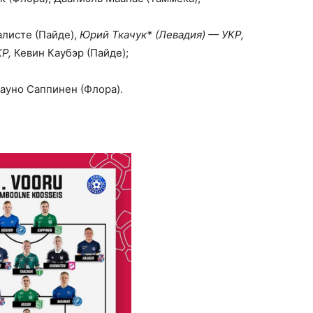
алисте (Пайде),
Юрий Ткачук* (Левадия) — УКР,
Р,
Кевин Каубэр (Пайде);
Рауно Саппинен (Флора).