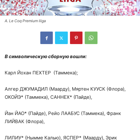
A. Le Coq Premium liiga
В символическую сборную вошли:
Карл Йохан ПЕХТЕР (Таммека);
Алгер ДЖУМАДИЛ (Маарду), Мяртен КУУСК (Флора),
ОКОЙЭ* (Таммека), САННЕХ* (Пайде),
Йан ЙАО* (Пайде), Рейо ЛААБУС (Таммека), Франк
ЛИЙВАК (Флора),
ЛИЛИУ* (Нымме Калью), ЯСПЕР* (Маарду), Эрик